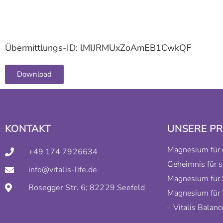
Übermittlungs-ID: lMIJRMUxZoAmEB1CwkQF
Download
KONTAKT
UNSERE P
Magnesium für 
+49 174 7926634
Geheimnis für 
info@vitalis-life.de
Magnesium für 
Rosegger Str. 6; 82229 Seefeld
Magnesium für 
Vitalis Balanc